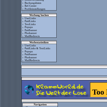
Buchungslisten
Ref-Center
Profileinstellungen
Werbung buchen
UserLinks
PaidLinks
TextLinks
Popups
Paidbanner
Plusbanner
MailRedirects
Werbestatistiken
UserLinks
PaidLinks & TextLinks
Popups
Paidbanner
Plusbanner
MailRedirects
Navigation