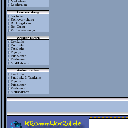
Mediadaten
Losekatalog
Userverwaltung
Startseite
Kontoverwaltung
Buchungslisten
Ref-Center
Profileinstellungen
Werbung buchen
UserLinks
PaidLinks
TextLinks
Popups
Paidbanner
Plusbanner
MailRedirects
Werbestatistiken
UserLinks
PaidLinks & TextLinks
Popups
Paidbanner
Plusbanner
MailRedirects