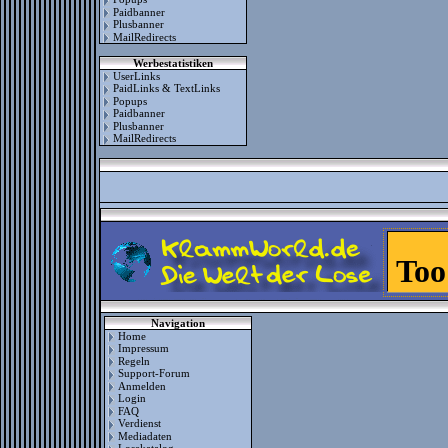
Paidbanner
Plusbanner
MailRedirects
Werbestatistiken
UserLinks
PaidLinks & TextLinks
Popups
Paidbanner
Plusbanner
MailRedirects
Navigation
Home
Impressum
Regeln
Support-Forum
Anmelden
Login
FAQ
Verdienst
Mediadaten