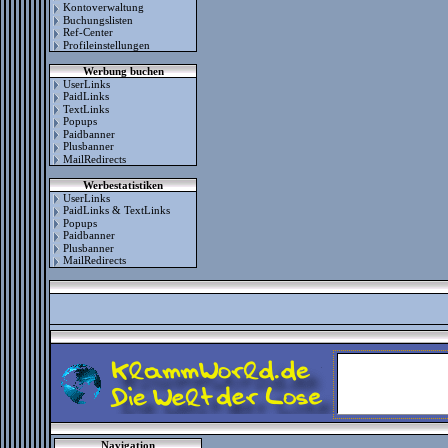
Kontoverwaltung
Buchungslisten
Ref-Center
Profileinstellungen
Werbung buchen
UserLinks
PaidLinks
TextLinks
Popups
Paidbanner
Plusbanner
MailRedirects
Werbestatistiken
UserLinks
PaidLinks & TextLinks
Popups
Paidbanner
Plusbanner
MailRedirects
Navigation