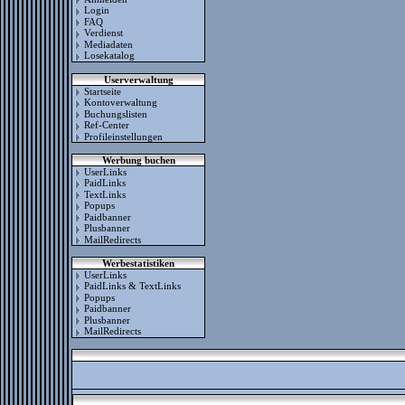
Login
FAQ
Verdienst
Mediadaten
Losekatalog
Userverwaltung
Startseite
Kontoverwaltung
Buchungslisten
Ref-Center
Profileinstellungen
Werbung buchen
UserLinks
PaidLinks
TextLinks
Popups
Paidbanner
Plusbanner
MailRedirects
Werbestatistiken
UserLinks
PaidLinks & TextLinks
Popups
Paidbanner
Plusbanner
MailRedirects