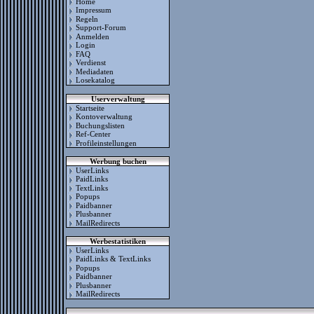
Home
Impressum
Regeln
Support-Forum
Anmelden
Login
FAQ
Verdienst
Mediadaten
Losekatalog
Userverwaltung
Startseite
Kontoverwaltung
Buchungslisten
Ref-Center
Profileinstellungen
Werbung buchen
UserLinks
PaidLinks
TextLinks
Popups
Paidbanner
Plusbanner
MailRedirects
Werbestatistiken
UserLinks
PaidLinks & TextLinks
Popups
Paidbanner
Plusbanner
MailRedirects