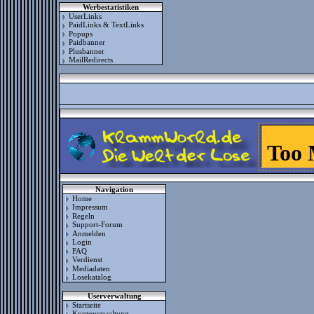
Werbestatistiken
UserLinks
PaidLinks & TextLinks
Popups
Paidbanner
Plusbanner
MailRedirects
Navigation
Home
Impressum
Regeln
Support-Forum
Anmelden
Login
FAQ
Verdienst
Mediadaten
Losekatalog
Userverwaltung
Startseite
Kontoverwaltung