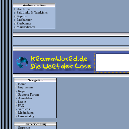
Werbestatistiken
UserLinks
PaidLinks & TextLinks
Popups
Paidbanner
Plusbanner
MailRedirects
Navigation
Home
Impressum
Regeln
Support-Forum
Anmelden
Login
FAQ
Verdienst
Mediadaten
Losekatalog
Userverwaltung
Startseite