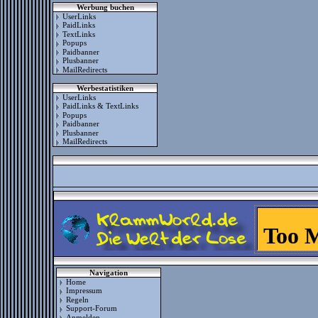
Werbung buchen
UserLinks
PaidLinks
TextLinks
Popups
Paidbanner
Plusbanner
MailRedirects
Werbestatistiken
UserLinks
PaidLinks & TextLinks
Popups
Paidbanner
Plusbanner
MailRedirects
Navigation
Home
Impressum
Regeln
Support-Forum
Anmelden