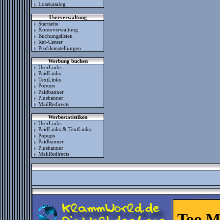
Losekatalog
Userverwaltung
Startseite
Kontoverwaltung
Buchungslisten
Ref-Center
Profileinstellungen
Werbung buchen
UserLinks
PaidLinks
TextLinks
Popups
Paidbanner
Plusbanner
MailRedirects
Werbestatistiken
UserLinks
PaidLinks & TextLinks
Popups
Paidbanner
Plusbanner
MailRedirects