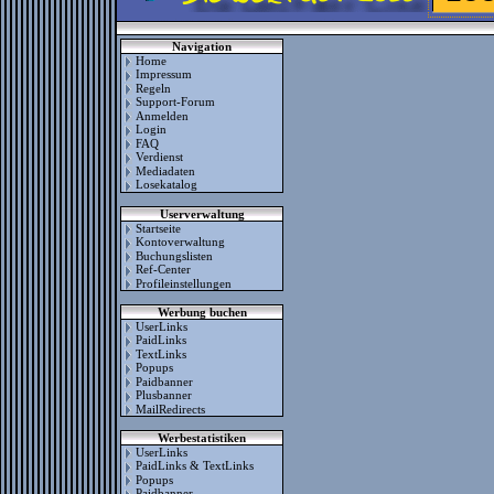
Navigation
Home
Impressum
Regeln
Support-Forum
Anmelden
Login
FAQ
Verdienst
Mediadaten
Losekatalog
Userverwaltung
Startseite
Kontoverwaltung
Buchungslisten
Ref-Center
Profileinstellungen
Werbung buchen
UserLinks
PaidLinks
TextLinks
Popups
Paidbanner
Plusbanner
MailRedirects
Werbestatistiken
UserLinks
PaidLinks & TextLinks
Popups
Paidbanner