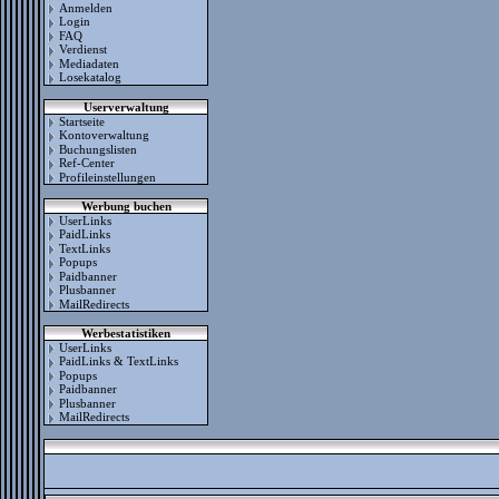
Anmelden
Login
FAQ
Verdienst
Mediadaten
Losekatalog
Userverwaltung
Startseite
Kontoverwaltung
Buchungslisten
Ref-Center
Profileinstellungen
Werbung buchen
UserLinks
PaidLinks
TextLinks
Popups
Paidbanner
Plusbanner
MailRedirects
Werbestatistiken
UserLinks
PaidLinks & TextLinks
Popups
Paidbanner
Plusbanner
MailRedirects