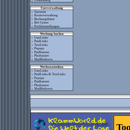
Losekatalog
Userverwaltung
Startseite
Kontoverwaltung
Buchungslisten
Ref-Center
Profileinstellungen
Werbung buchen
UserLinks
PaidLinks
TextLinks
Popups
Paidbanner
Plusbanner
MailRedirects
Werbestatistiken
UserLinks
PaidLinks & TextLinks
Popups
Paidbanner
Plusbanner
MailRedirects