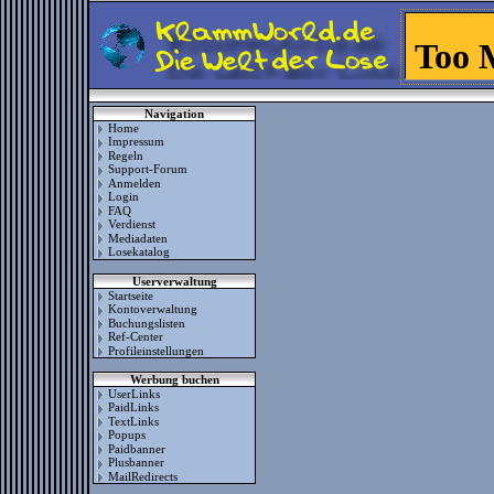
Navigation
Home
Impressum
Regeln
Support-Forum
Anmelden
Login
FAQ
Verdienst
Mediadaten
Losekatalog
Userverwaltung
Startseite
Kontoverwaltung
Buchungslisten
Ref-Center
Profileinstellungen
Werbung buchen
UserLinks
PaidLinks
TextLinks
Popups
Paidbanner
Plusbanner
MailRedirects