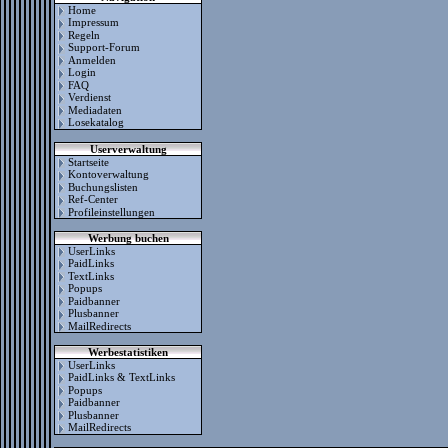
Home
Impressum
Regeln
Support-Forum
Anmelden
Login
FAQ
Verdienst
Mediadaten
Losekatalog
Userverwaltung
Startseite
Kontoverwaltung
Buchungslisten
Ref-Center
Profileinstellungen
Werbung buchen
UserLinks
PaidLinks
TextLinks
Popups
Paidbanner
Plusbanner
MailRedirects
Werbestatistiken
UserLinks
PaidLinks & TextLinks
Popups
Paidbanner
Plusbanner
MailRedirects