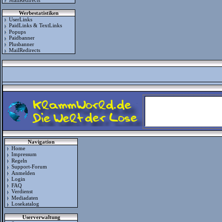
Werbestatistiken
UserLinks
PaidLinks & TextLinks
Popups
Paidbanner
Plusbanner
MailRedirects
Navigation
Home
Impressum
Regeln
Support-Forum
Anmelden
Login
FAQ
Verdienst
Mediadaten
Losekatalog
Userverwaltung