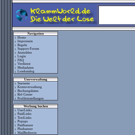
Navigation
Home
Impressum
Regeln
Support-Forum
Anmelden
Login
FAQ
Verdienst
Mediadaten
Losekatalog
Userverwaltung
Startseite
Kontoverwaltung
Buchungslisten
Ref-Center
Profileinstellungen
Werbung buchen
UserLinks
PaidLinks
TextLinks
Popups
Paidbanner
Plusbanner
MailRedirects