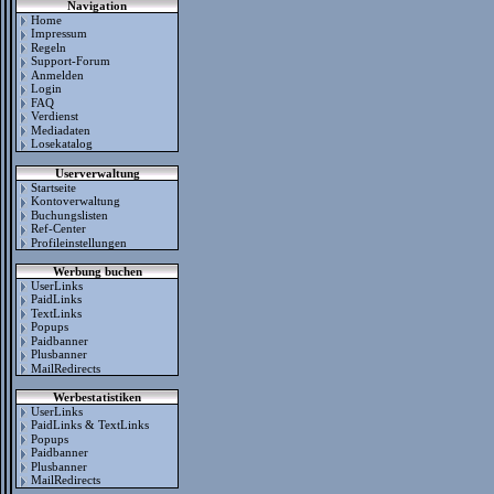
Navigation
Home
Impressum
Regeln
Support-Forum
Anmelden
Login
FAQ
Verdienst
Mediadaten
Losekatalog
Userverwaltung
Startseite
Kontoverwaltung
Buchungslisten
Ref-Center
Profileinstellungen
Werbung buchen
UserLinks
PaidLinks
TextLinks
Popups
Paidbanner
Plusbanner
MailRedirects
Werbestatistiken
UserLinks
PaidLinks & TextLinks
Popups
Paidbanner
Plusbanner
MailRedirects