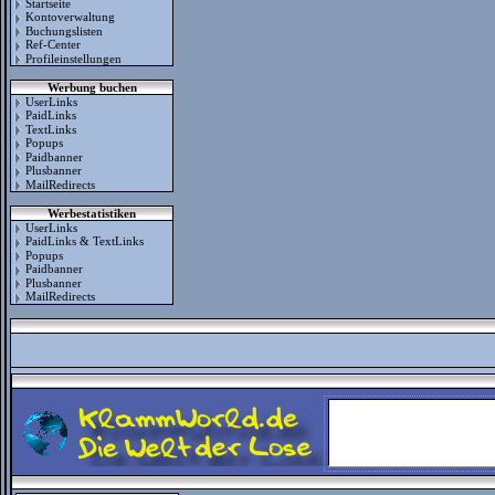
Startseite
Kontoverwaltung
Buchungslisten
Ref-Center
Profileinstellungen
Werbung buchen
UserLinks
PaidLinks
TextLinks
Popups
Paidbanner
Plusbanner
MailRedirects
Werbestatistiken
UserLinks
PaidLinks & TextLinks
Popups
Paidbanner
Plusbanner
MailRedirects