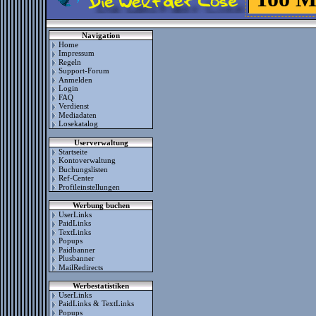
Navigation
Home
Impressum
Regeln
Support-Forum
Anmelden
Login
FAQ
Verdienst
Mediadaten
Losekatalog
Userverwaltung
Startseite
Kontoverwaltung
Buchungslisten
Ref-Center
Profileinstellungen
Werbung buchen
UserLinks
PaidLinks
TextLinks
Popups
Paidbanner
Plusbanner
MailRedirects
Werbestatistiken
UserLinks
PaidLinks & TextLinks
Popups