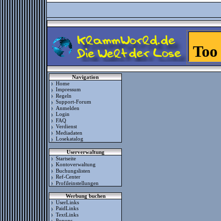
Navigation
Home
Impressum
Regeln
Support-Forum
Anmelden
Login
FAQ
Verdienst
Mediadaten
Losekatalog
Userverwaltung
Startseite
Kontoverwaltung
Buchungslisten
Ref-Center
Profileinstellungen
Werbung buchen
UserLinks
PaidLinks
TextLinks
Popups