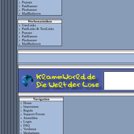
Popups
Paidbanner
Plusbanner
MailRedirects
Werbestatistiken
UserLinks
PaidLinks & TextLinks
Popups
Paidbanner
Plusbanner
MailRedirects
Navigation
Home
Impressum
Regeln
Support-Forum
Anmelden
Login
FAQ
Verdienst
Mediadaten