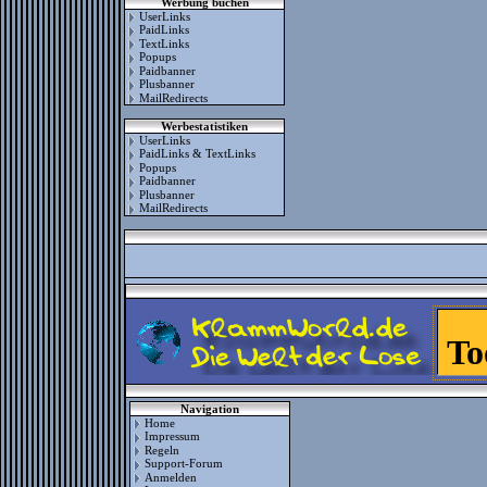
Werbung buchen
UserLinks
PaidLinks
TextLinks
Popups
Paidbanner
Plusbanner
MailRedirects
Werbestatistiken
UserLinks
PaidLinks & TextLinks
Popups
Paidbanner
Plusbanner
MailRedirects
Navigation
Home
Impressum
Regeln
Support-Forum
Anmelden