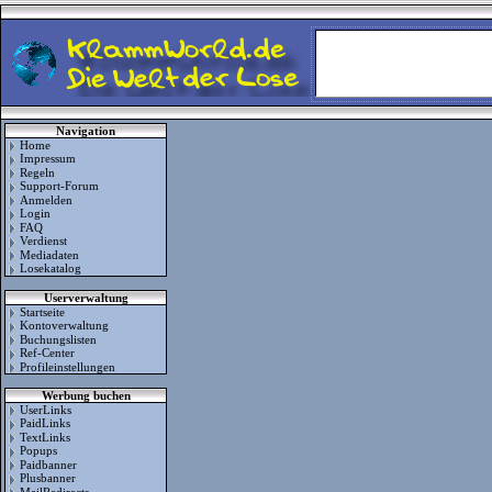
Navigation
Home
Impressum
Regeln
Support-Forum
Anmelden
Login
FAQ
Verdienst
Mediadaten
Losekatalog
Userverwaltung
Startseite
Kontoverwaltung
Buchungslisten
Ref-Center
Profileinstellungen
Werbung buchen
UserLinks
PaidLinks
TextLinks
Popups
Paidbanner
Plusbanner
MailRedirects