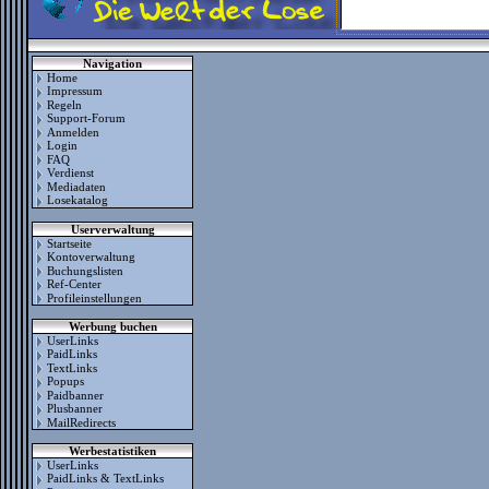
Navigation
Home
Impressum
Regeln
Support-Forum
Anmelden
Login
FAQ
Verdienst
Mediadaten
Losekatalog
Userverwaltung
Startseite
Kontoverwaltung
Buchungslisten
Ref-Center
Profileinstellungen
Werbung buchen
UserLinks
PaidLinks
TextLinks
Popups
Paidbanner
Plusbanner
MailRedirects
Werbestatistiken
UserLinks
PaidLinks & TextLinks