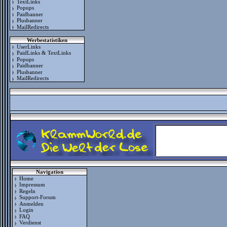
TextLinks
Popups
Paidbanner
Plusbanner
MailRedirects
Werbestatistiken
UserLinks
PaidLinks & TextLinks
Popups
Paidbanner
Plusbanner
MailRedirects
Navigation
Home
Impressum
Regeln
Support-Forum
Anmelden
Login
FAQ
Verdienst