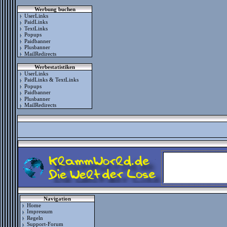
Werbung buchen
UserLinks
PaidLinks
TextLinks
Popups
Paidbanner
Plusbanner
MailRedirects
Werbestatistiken
UserLinks
PaidLinks & TextLinks
Popups
Paidbanner
Plusbanner
MailRedirects
Navigation
Home
Impressum
Regeln
Support-Forum